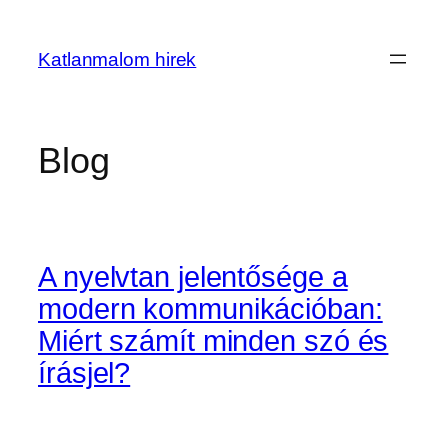
Ugrás
a
Katlanmalom hirek
tartalomhoz
Blog
A nyelvtan jelentősége a
modern kommunikációban:
Miért számít minden szó és
írásjel?